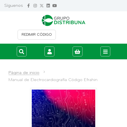
Síguenos
REDIMIR CÓDIGO
Iniciar sesión
Crear cuenta
Página de inicio
Manual de Electrocardiografía Código Efrahin