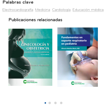
Palabras clave
Electrocardiografía
Medicina
Cardiología
Educación médica
Publicaciones relacionadas
Ginecología y
Fundamentos
Obstetricia
en soporte
Basadas en
respiratorio en
Nuevas
pediatría
Evidencias
2022
Basadas en nuevas
30,00
evidencias
2022
82,00