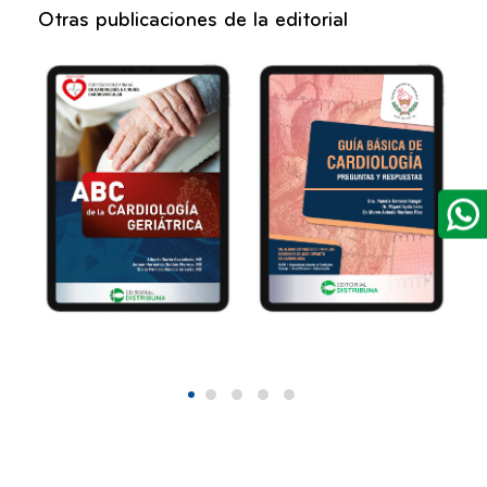
Otras publicaciones de la editorial
ABC de la
Guía básica
ía
cardiología
cardiología.
geriátrica
Preguntas y
respuestas
2026
2026
40,00
93,00