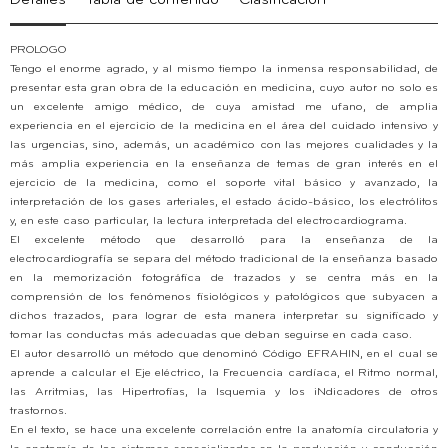
Detalles
Tabla de contenido
Clasificación
PROLOGO
Tengo el enorme agrado, y al mismo tiempo la inmensa responsabilidad, de
presentar esta gran obra de la educación en medicina, cuyo autor no solo es
un excelente amigo médico, de cuya amistad me ufano, de amplia
experiencia en el ejercicio de la medicina en el área del cuidado intensivo y
las urgencias, sino, además, un académico con las mejores cualidades y la
más amplia experiencia en la enseñanza de temas de gran interés en el
ejercicio de la medicina, como el soporte vital básico y avanzado, la
interpretación de los gases arteriales, el estado ácido-básico, los electrólitos
y, en este caso particular, la lectura interpretada del electrocardiograma.
El excelente método que desarrolló para la enseñanza de la
electrocardiografía se separa del método tradicional de la enseñanza basado
en la memorización fotográfica de trazados y se centra más en la
comprensión de los fenómenos fisiológicos y patológicos que subyacen a
dichos trazados, para lograr de esta manera interpretar su significado y
tomar las conductas más adecuadas que deban seguirse en cada caso.
El autor desarrolló un método que denominó Código EFRAHIN, en el cual se
aprende a calcular el Eje eléctrico, la Frecuencia cardíaca, el Ritmo normal,
las Arritmias, las Hipertrofias, la Isquemia y los iNdicadores de otros
trastornos.
En el texto, se hace una excelente correlación entre la anatomía circulatoria y