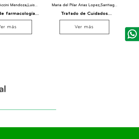
Accini Mendoza,Luis
Maria del Pilar Arias Lopez,Santiago
Leopo
ortua Lopez,Sebastian
Campos Mino,Jaime Fernandez
R,Ed
de farmacología
Tratado de Cuidados
T
rte Ubiergo
Sarmiento,Analia Fernandez
y terapéutica en
Intensivos Pediátricos -
Ver más
Ver más
dos críticos
SLACIP
al