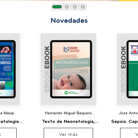
Novedades
ta Masip
Hernando Miguel Baquero
Jose Anto
Latorre,Clara Esperanza Galvis
patología
Texto de Neonatología,
Sepsis: Cap
Diaz,Gloria Amparo Troncoso Moreno
Segunda Edición
Medicina C
s
Ver más
In