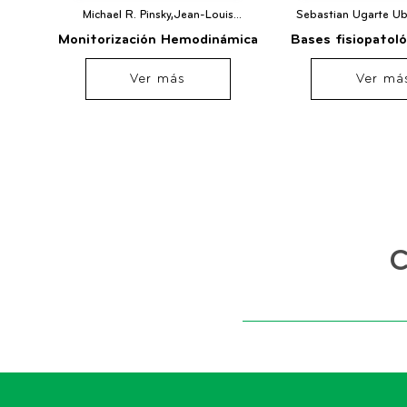
Michael R. Pinsky,Jean-Louis
Sebastian Ugarte Ub
Teboul,Jean-Louis Vincent
Ardila Otero,Carmelo 
Monitorización Hemodinámica
Bases fisiopatoló
medicina cr
Ver más
Ver má
C