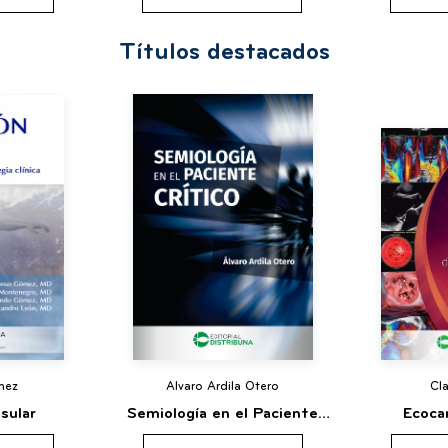
Títulos destacados
mez
Alvaro Ardila Otero
Cl
sular
Semiología en el Paciente
Ecoca
Crítico
cardiopat