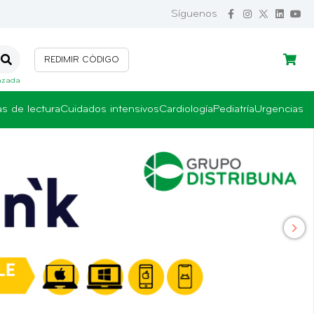
Síguenos
REDIMIR CÓDIGO
Iniciar sesión
Crear cuenta
nzada
as de lectura
Cuidados intensivos
Cardiología
Pediatría
Urgencias
›