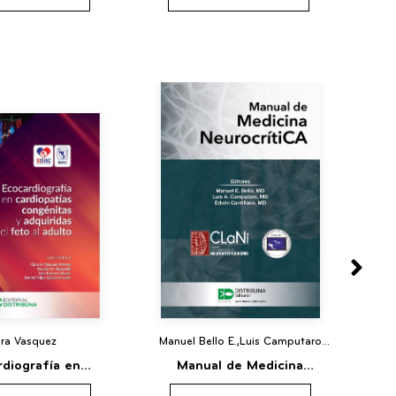
ara Vasquez
Manuel Bello E.,Luis Camputaro
Maria
A.,Edwin Cantillano
Ca
rdiografía en
Manual de Medicina
S
ías congénitas y
NeurocrítiCA
In