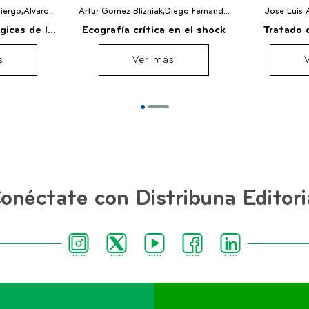
iergo,Alvaro
Artur Gomez Blizniak,Diego Fernando
Jose Luis 
Duenas Castell
Matallana Zapata
Horacio Ateh
gicas de la
Ecografía crítica en el shock
Tratado 
Uga
ítica
clínica 
s
Ver más
cuida
onéctate con Distribuna Editori