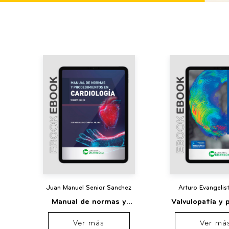
Juan Manuel Senior Sanchez
Arturo Evangelis
Manual de normas y
Valvulopatía y 
procedimientos en
aórtica
Ver más
Ver má
cardiología. Tercera edición