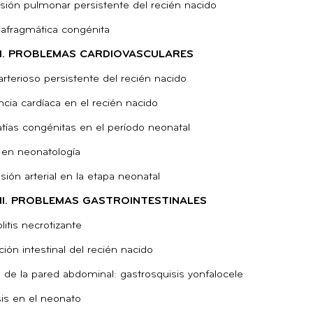
sión pulmonar persistente del recién nacido
iafragmática congénita
II. PROBLEMAS CARDIOVASCULARES
rterioso persistente del recién nacido
encia cardíaca en el recién nacido
tías congénitas en el período neonatal
en neonatología
sión arterial en la etapa neonatal
III. PROBLEMAS GASTROINTESTINALES
litis necrotizante
ión intestinal del recién nacido
 de la pared abdominal: gastrosquisis yonfalocele
is en el neonato