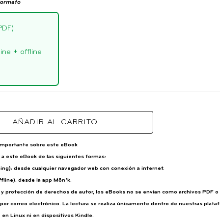
formato
PDF)
ne + offline
AÑADIR AL CARRITO
importante sobre este eBook
a este eBook de las siguientes formas:
ming): desde cualquier navegador web con conexión a internet.
fline): desde la app Mōn’k.
d y protección de derechos de autor, los eBooks no se envían como archivos PDF 
por correo electrónico. La lectura se realiza únicamente dentro de nuestras plataf
 en Linux ni en dispositivos Kindle.