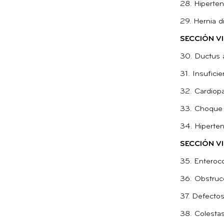
28. Hiperten
29. Hernia d
SECCIÓN V
30. Ductus a
31. Insufici
32. Cardiopa
33. Choque 
34. Hiperten
SECCIÓN V
35. Enteroco
36. Obstrucc
37. Defectos
38. Colestas