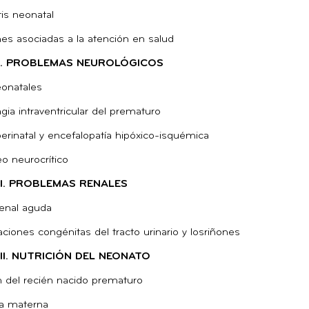
is neonatal
nes asociadas a la atención en salud
I. PROBLEMAS NEUROLÓGICOS
eonatales
ia intraventricular del prematuro
perinatal y encefalopatía hipóxico-isquémica
o neurocrítico
II. PROBLEMAS RENALES
renal aguda
ciones congénitas del tracto urinario y losriñones
II. NUTRICIÓN DEL NEONATO
n del recién nacido prematuro
ia materna