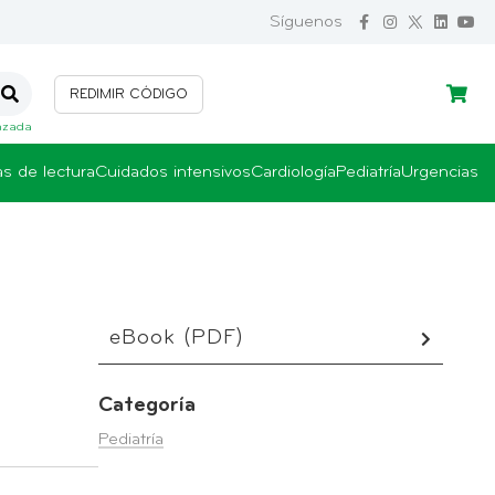
Síguenos
REDIMIR CÓDIGO
Iniciar sesión
Crear cuenta
nzada
as de lectura
Cuidados intensivos
Cardiología
Pediatría
Urgencias
eBook (PDF)
Categoría
Pediatría