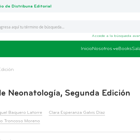
io de Distribuna Editorial
Accede a la búsqueda ava
Inicio
Nosotros
eBooks
Sal
dición
de Neonatología, Segunda Edición
uel Baquero Latorre
Clara Esperanza Galvis Díaz
ro Troncoso Moreno