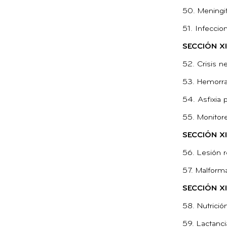
50. Meningit
51. Infeccio
SECCIÓN X
52. Crisis n
53. Hemorrag
54. Asfixia 
55. Monitore
SECCIÓN X
56. Lesión 
57. Malforma
SECCIÓN XI
58. Nutrició
59. Lactanc