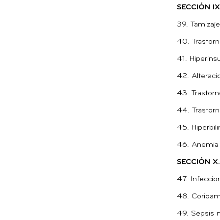
SECCIÓN I
39. Tamizaje
40. Trastorn
41. Hiperins
42. Alteraci
43. Trastorn
44. Trastor
45. Hiperbil
46. Anemia 
SECCIÓN X
47. Infeccio
48. Corioam
49. Sepsis n