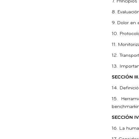
7. Principio
8. Evaluació
9. Dolor en 
10. Protocol
11. Monitori
12. Transpor
13. Importan
SECCIÓN II
14. Definici
15. Herrami
benchmarki
SECCIÓN I
16. La human