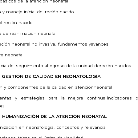
s básicos de la atención neonatal
n y manejo inicial del recién nacido
el recién nacido
o de reanimación neonatal
zación neonatal no invasiva: fundamentos yavances
te neonatal
cia del seguimiento al egreso de la unidad derecién nacidos
I. GESTIÓN DE CALIDAD EN NEONATOLOGÍA
ón y componentes de la calidad en atenciónneonatal
entas y estrategias para la mejora continua.Indicadores 
ng
V. HUMANIZACIÓN DE LA ATENCIÓN NEONATAL
ización en neonatología: conceptos y relevancia