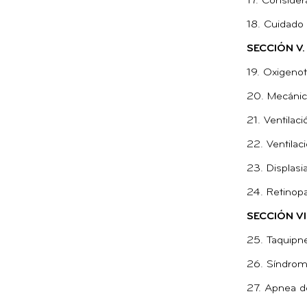
17. Considera
18. Cuidado p
SECCIÓN V
19. Oxigenot
20. Mecánica
21. Ventilac
22. Ventilac
23. Displasi
24. Retinopa
SECCIÓN V
25. Taquipne
26. Síndrome
27. Apnea d