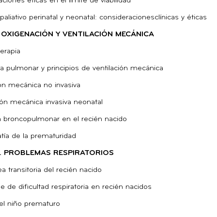
ciones éticas en el límite de viabilidad
aliativo perinatal y neonatal: consideracionesclínicas y éticas
. OXIGENACIÓN Y VENTILACIÓN MECÁNICA
erapia
 pulmonar y principios de ventilación mecánica
ión mecánica no invasiva
ión mecánica invasiva neonatal
a broncopulmonar en el recién nacido
tía de la prematuridad
I. PROBLEMAS RESPIRATORIOS
a transitoria del recién nacido
 de dificultad respiratoria en recién nacidos
el niño prematuro