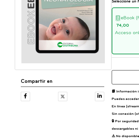
Seleccione un 
eBook (
74,00
Acceso onli
Compartir en
📘
Información 
Puedes acceder 
En línea (strea
Sin conexión (of
🔒 Por segurida
descargables ni 
⚠️
No disponible