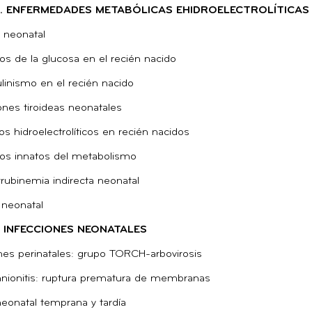
X. ENFERMEDADES METABÓLICAS EHIDROELECTROLÍTICAS
 neonatal
os de la glucosa en el recién nacido
ulinismo en el recién nacido
ones tiroideas neonatales
os hidroelectrolíticos en recién nacidos
nos innatos del metabolismo
irrubinemia indirecta neonatal
neonatal
. INFECCIONES NEONATALES
nes perinatales: grupo TORCH-arbovirosis
nionitis: ruptura prematura de membranas
eonatal temprana y tardía