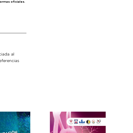
ormas oficiales.
iada al
eferencias