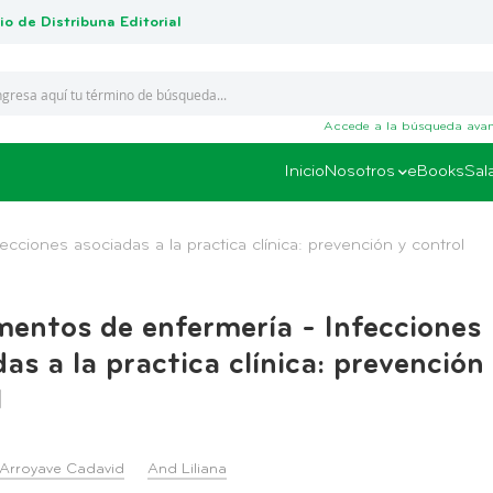
io de Distribuna Editorial
Accede a la búsqueda ava
Inicio
Nosotros
eBooks
Sal
ciones asociadas a la practica clínica: prevención y control
entos de enfermería - Infecciones
as a la practica clínica: prevención
l
 Arroyave Cadavid
And Liliana