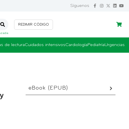
Síguenos
REDIMIR CÓDIGO
Iniciar sesión
Crear cuenta
nzada
as de lectura
Cuidados intensivos
Cardiología
Pediatría
Urgencias
eBook (EPUB)
 y