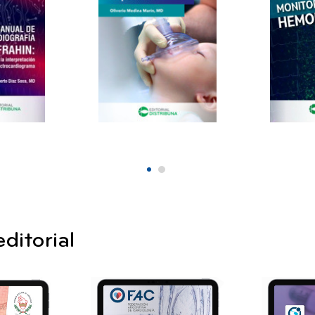
Fundamentos
Monitori
rdiografía
en soporte
Hemodin
rahin
respiratorio en
2021
pediatría
a la
n del
2022
ograma
30,00
00
ditorial