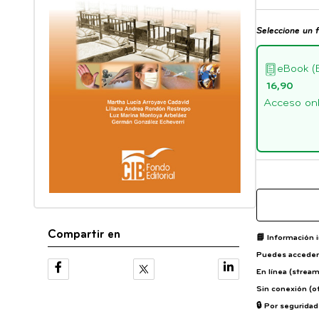
Seleccione un 
eBook (
16,90
Acceso onli
Compartir en
📘
Información 
Puedes acceder 
En línea (strea
Sin conexión (of
🔒 Por segurida