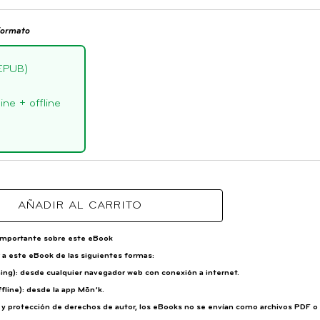
formato
EPUB)
ne + offline
AÑADIR AL CARRITO
importante sobre este eBook
a este eBook de las siguientes formas:
ming): desde cualquier navegador web con conexión a internet.
fline): desde la app Mōn’k.
d y protección de derechos de autor, los eBooks no se envían como archivos PDF 