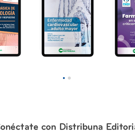
Enfermedad
Farmacol
Preguntas
cardiovascular en el
paciente
adulto mayor
enfermo
2026
2026
00
47,00
onéctate con Distribuna Editori