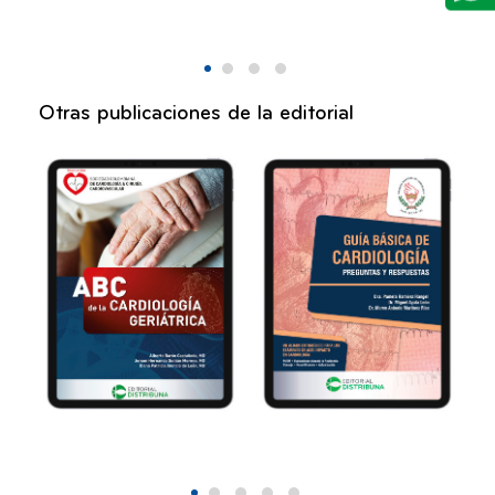
Otras publicaciones de la editorial
ABC de la
Guía básica
ía
cardiología
cardiología.
geriátrica
Preguntas y
respuestas
2026
2026
40,00
93,00