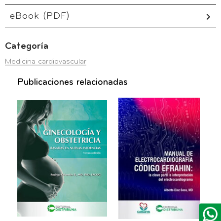
eBook (PDF)
Categoría
Medicina cardiovascular
Publicaciones relacionadas
Ginecología y
Manual de
Obstetricia
Electrocardiografía
Basadas en
Código Efrahin
Nuevas
La clave para la
Evidencias
interpretación del
electrocardiograma
Basadas en nuevas
evidencias
2022
2022
18,00
82,00